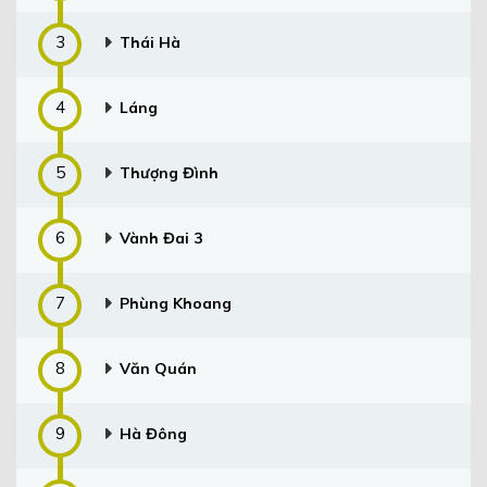
3
Thái Hà
4
Láng
5
Thượng Đình
6
Vành Đai 3
7
Phùng Khoang
8
Văn Quán
9
Hà Đông