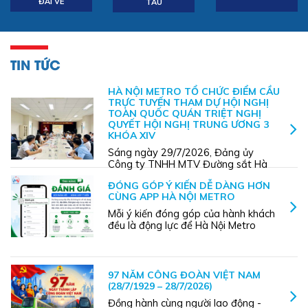
ĐÃI VÉ
TÀU
TIN TỨC
HÀ NỘI METRO TỔ CHỨC ĐIỂM CẦU
TRỰC TUYẾN THAM DỰ HỘI NGHỊ
TOÀN QUỐC QUÁN TRIỆT NGHỊ
QUYẾT HỘI NGHỊ TRUNG ƯƠNG 3
KHÓA XIV
Sáng ngày 29/7/2026, Đảng ủy
Công ty TNHH MTV Đường sắt Hà
Nội (Hà Nội Metro) đã tổ chức hai
ĐÓNG GÓP Ý KIẾN DỄ DÀNG HƠN
điểm cầu trực tuyến tham dự Hội
CÙNG APP HÀ NỘI METRO
nghị toàn quốc nghiên cứu, học tập,
quán triệt và triển khai thực hiện
Mỗi ý kiến đóng góp của hành khách
Nghị quyết Hội nghị lần thứ ba Ban
đều là động lực để Hà Nội Metro
Chấp ...
không ngừng hoàn thiện và nâng
cao chất lượng dịch vụ. Thông qua
tính năng "Đánh giá" trên App Hà
Nội Metro, hành khách có thể dễ
97 NĂM CÔNG ĐOÀN VIỆT NAM
dàng gửi phản hồi, góp ý hoặc ...
(28/7/1929 – 28/7/2026)
Đồng hành cùng người lao động -