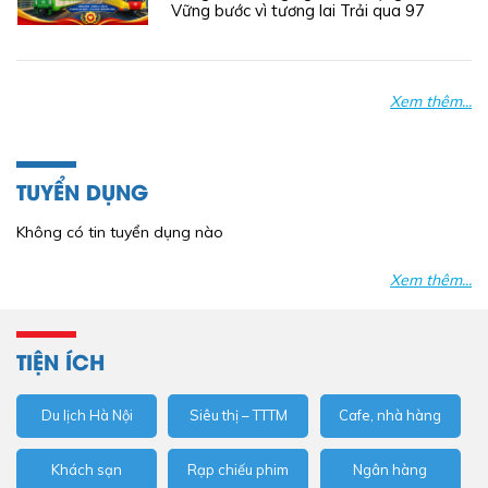
Vững bước vì tương lai Trải qua 97
năm xây dựng và phát triển, Công
đoàn Việt Nam luôn là chỗ dựa tin
cậy, đại diện bảo vệ quyền và lợi ích
hợp pháp, chính đáng của người lao
Xem thêm...
động; đồng thời là cầu ...
TUYỂN DỤNG
Không có tin tuyển dụng nào
Xem thêm...
TIỆN ÍCH
Du lịch Hà Nội
Siêu thị – TTTM
Cafe, nhà hàng
Khách sạn
Rạp chiếu phim
Ngân hàng