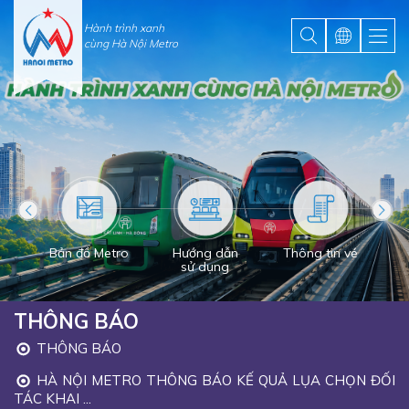
Hành trình xanh
cùng Hà Nội Metro
Bản đồ Metro
Hướng dẫn
Thông tin vé
sử dụng
THÔNG BÁO
THÔNG BÁO
HÀ NỘI METRO THÔNG BÁO KẾ QUẢ LỤA CHỌN ĐỐI
TÁC KHAI ...