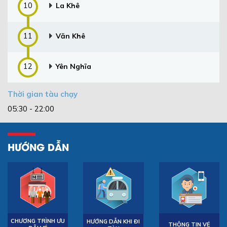
10
La Khê
11
Văn Khê
12
Yên Nghĩa
Thời gian tàu chạy
05:30 - 22:00
HƯỚNG DẪN
CHƯƠNG TRÌNH ƯU
HƯỚNG DẪN KHI ĐI
THÔNG TIN VÉ