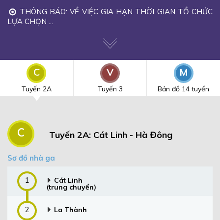
THÔNG BÁO: VỀ VIỆC GIA HẠN THỜI GIAN TỔ CHỨC
LỰA CHỌN ...
C
V
M
Tuyến 2A
Tuyến 3
Bản đồ 14 tuyến
C
Tuyến 2A: Cát Linh - Hà Đông
Sơ đồ nhà ga
1
Cát Linh
(trung chuyển)
2
La Thành