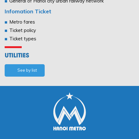
General of Hanoi city urban railway network
Infomation Ticket
Metro fares
Ticket policy
Ticket types
UTILITIES
See by list