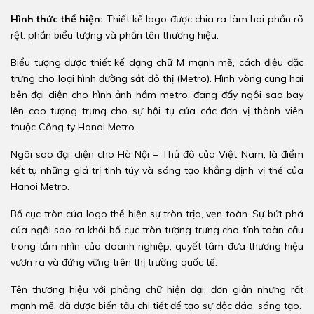
Hình thức thể hiện:
Thiết kế logo được chia ra làm hai phần rõ
rệt: phần biểu tượng và phần tên thương hiệu.
Biểu tượng được thiết kế dạng chữ M mạnh mẽ, cách điệu đặc
trưng cho loại hình đường sắt đô thị (Metro). Hình vòng cung hai
bên đại diện cho hình ảnh hầm metro, đang đẩy ngôi sao bay
lên cao tượng trưng cho sự hội tụ của các đơn vị thành viên
thuộc Công ty Hanoi Metro.
Ngôi sao đại diện cho Hà Nội – Thủ đô của Việt Nam, là điểm
kết tụ những giá trị tinh túy và sáng tạo khẳng định vị thế của
Hanoi Metro.
Bố cục tròn của logo thể hiện sự tròn trịa, vẹn toàn. Sự bứt phá
của ngôi sao ra khỏi bố cục tròn tượng trưng cho tính toàn cầu
trong tầm nhìn của doanh nghiệp, quyết tâm đưa thương hiệu
vươn ra và đứng vững trên thị trường quốc tế.
Tên thương hiệu với phông chữ hiện đại, đơn giản nhưng rất
mạnh mẽ, đã được biến tấu chi tiết để tạo sự độc đáo, sáng tạo.