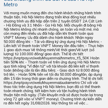
Metro
Với mong muốn mang đến cho hành khách những hành trình
thuận tiện, Hà Nội Metro đang triển khai đồng loạt nhiều
chương trình ưu đãi hấp dẫn trên 2 tuyến ĐSĐT 2A Cát Linh
- Hà Đông và 3.1 Nhổn - Ga Hà Nội. Mỗi chuyến đi bằng Hà
Nội Metro không chỉ nhanh chóng, an toàn và mát mẻ, mà
còn mang đến nhiều ưu đãi hấp dẫn khi thanh toán qua
VNPT Money. Ưu đãi dành cho hành khách: Nhận ngay
50.000 đồng khi: - Tải và đăng ký ứng dụng Hà Nội Metro; -
Liên kết Ví thanh toán VNPT Money lần đầu tiên; - Thực hiện
1 giao dịch mua Vé thông minh/Vé thời gian/Vé lượt (số
lượng) từ 100.000 đồng/ giao dịch. Thể lệ chi tiết:
https://vnptpay.vn/web/khuyenmai/hnmetro_t5_50K Hoàn
tiền 50% khi: - Thanh toán vé trên ứng dụng Hà Nội Metro
qua tính năng "Ví điện tử" với tài khoản đã liên kết ví thanh
toán (không cần là lần đầu tiên); - Giao dịch từ 8.000 đồng
trở lên; - Hoàn 50% tiền vé tối đa 50.000 đồng/lần, áp dụng
đến 15 lần trong thời gian diễn ra chương trình. Thể lệ chi tiết:
https://vnptpay.vn/web/khuyenmai/uudaimetro Chỉ với vài
thao tác trên ứng dụng Hà Nội Metro, bạn đã có thể thanh
toán nhanh chóng, tiết kiệm hơn và tận hưởng hành trình
thuận tiện mỗi ngày. (Tiền khuyến mãi sẽ được hoàn lại trong
vòng 72 giờ vào ví VNPT money). Chương trình dự kiến diễn
ra đến hết ngày 31/08/2026. Mọi thông tin về việc ...