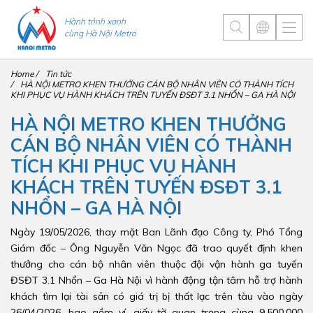
Hành trình xanh
cùng Hà Nội Metro
Home
Tin tức
HÀ NỘI METRO KHEN THƯỞNG CÁN BỘ NHÂN VIÊN CÓ THÀNH TÍCH
KHI PHỤC VỤ HÀNH KHÁCH TRÊN TUYẾN ĐSĐT 3.1 NHỔN – GA HÀ NỘI
HÀ NỘI METRO KHEN THƯỞNG
CÁN BỘ NHÂN VIÊN CÓ THÀNH
TÍCH KHI PHỤC VỤ HÀNH
KHÁCH TRÊN TUYẾN ĐSĐT 3.1
NHỔN – GA HÀ NỘI
Ngày 19/05/2026, thay mặt Ban Lãnh đạo Công ty, Phó Tổng
Giám đốc – Ông Nguyễn Văn Ngọc đã trao quyết định khen
thưởng cho cán bộ nhân viên thuộc đội vận hành ga tuyến
ĐSĐT 3.1 Nhổn – Ga Hà Nội vì hành động tận tâm hỗ trợ hành
khách tìm lại tài sản có giá trị bị thất lạc trên tàu vào ngày
26/04/2026, bao gồm ví, giấy tờ quan trọng cùng 9.500.000