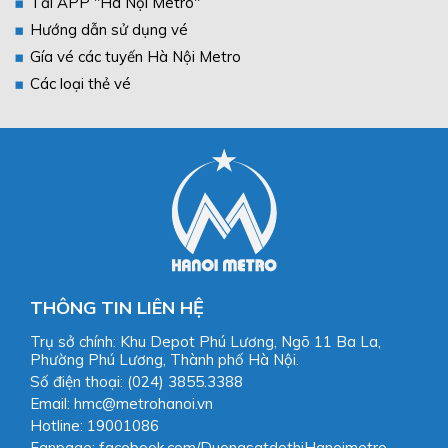
Tải APP "Hà Nội Metro"
Hướng dẫn sử dụng vé
Gía vé các tuyến Hà Nội Metro
Các loại thẻ vé
THÔNG TIN LIÊN HỆ
Trụ sở chính: Khu Depot Phú Lương, Ngõ 11 Ba La,
Phường Phú Lương, Thành phố Hà Nội.
Số điện thoại: (024) 3855.3388
Email: hmc@metrohanoi.vn
Hotline: 19001086
Fanpage: facebook.com/DuongsatdothiHanoimetro