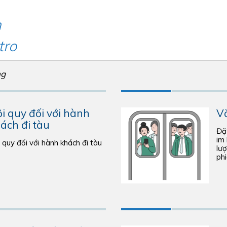
h
tro
ng
i quy đối với hành
V
ách đi tàu
Đặt
im 
 quy đối với hành khách đi tàu
lư
ph