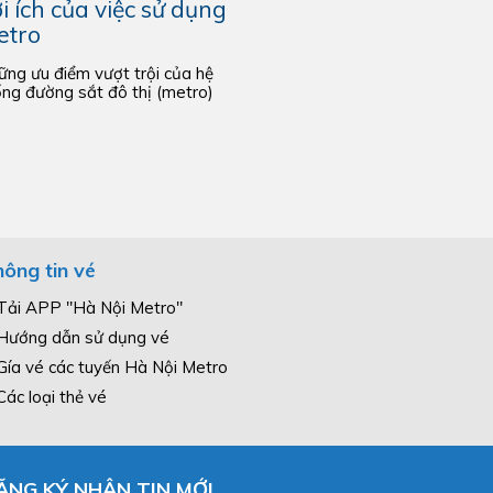
i ích của việc sử dụng
etro
ng ưu điểm vượt trội của hệ
ng đường sắt đô thị (metro)
ông tin vé
Tải APP "Hà Nội Metro"
Hướng dẫn sử dụng vé
Gía vé các tuyến Hà Nội Metro
Các loại thẻ vé
ĂNG KÝ NHẬN TIN MỚI