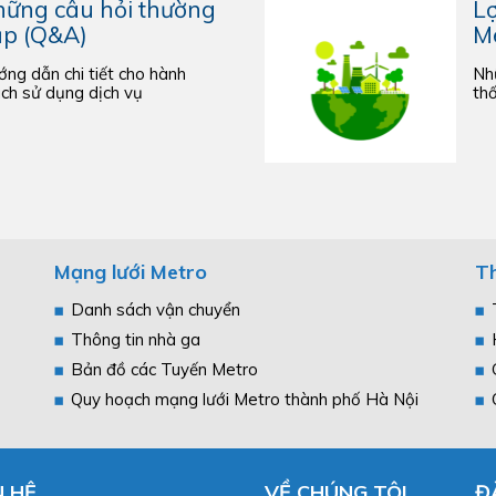
ững câu hỏi thường
Lợ
p (Q&A)
M
ng dẫn chi tiết cho hành
Nhữ
ch sử dụng dịch vụ
thố
Mạng lưới Metro
Th
Danh sách vận chuyển
Thông tin nhà ga
Bản đồ các Tuyến Metro
Quy hoạch mạng lưới Metro thành phố Hà Nội
N HỆ
VỀ CHÚNG TÔI
Đ