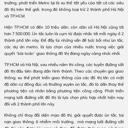
trường, phát triển Metro lại là xu thế tất yếu của tất cả các siêu
đô thị trên thế giới, trong đó không loại trừ 2 thành phố Hà Nội
và TP.HCM.
Hiện TP.HCM có đến 10 triệu dân, còn dân số Hà Nội cũng tới
hơn 7.500.000. Ùn tắc luôn là cụm từ được nhắc tới mỗi ngày ở 2
thành phố lớn này. Để đẩy lùi những vấn đề bức bối như ùn tắc,
các dự án metro, là lựa chọn của nhiều nước trong việc giải
quyết “bài toán” giao thông đô thị đang ngày càng nhức nhối.
TP.HCM và Hà Nội, sau nhiều năm thi công, các tuyến đường sắt
đô thị đầu tiên đang dần hình thành. Theo các chuyên gia giao
thông, xu thế phát triển giao thông của các đô thị lớn có mật
độ dân cư đông đúc và thường xuyên ùn tắc…đó là dần thay thế
phương tiện cá nhân bằng phương tiện công cộng. Phát triển
mạng lưới đường sắt đô thị là lựa chọn phù hợp nhất hiện nay
đối với 2 thành phố lớn này.
Không chỉ thay đổi diện mạo đô thị, giải quyết được ùn tắc, tai
nạn giao thông, ô nhiễm môi trường… mà mạng lưới đường sắt