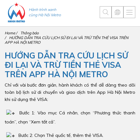
Hành trình xanh
cùng Hà Nội Metro
Home
Thông báo
HƯỚNG DẪN TRA CỨU LỊCH SỬ ĐI LẠI VÀ TRỪ TIỀN THẺ VISA TRÊN
APP HÀ NỘI METRO
HƯỚNG DẪN TRA CỨU LỊCH SỬ
ĐI LẠI VÀ TRỪ TIỀN THẺ VISA
TRÊN APP HÀ NỘI METRO
Chỉ với vài bước đơn giản, hành khách có thể dễ dàng theo dõi
toàn bộ lịch sử di chuyển và giao dịch trên App Hà Nội Metro
khi sử dụng thẻ VISA:
Bước 1: Vào mục Cá nhân, chọn “Phương thức thanh
toán”, chọn “Xem tất cả”.
Bước 2: Chọn Thẻ quốc tế, thêm thẻ VISA.