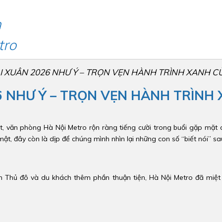
h
tro
I XUÂN 2026 NHƯ Ý – TRỌN VẸN HÀNH TRÌNH XANH C
6 NHƯ Ý – TRỌN VẸN HÀNH TRÌNH
t, văn phòng Hà Nội Metro rộn ràng tiếng cười trong buổi gặp mặ
 mật, đây còn là dịp để chúng mình nhìn lại những con số “biết nói” 
 Thủ đô và du khách thêm phần thuận tiện, Hà Nội Metro đã miệt 