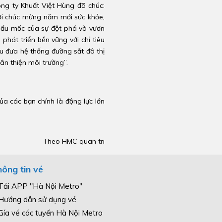
ng ty Khuất Việt Hùng đã chúc:
lời chúc mừng năm mới sức khỏe,
 dấu mốc của sự đột phá và vươn
phát triển bền vững với chỉ tiêu
u đưa hệ thống đường sắt đô thị
ân thiện môi trường”.
a các bạn chính là động lực lớn
Theo HMC quan tri
ông tin vé
Tải APP "Hà Nội Metro"
Hướng dẫn sử dụng vé
Gía vé các tuyến Hà Nội Metro