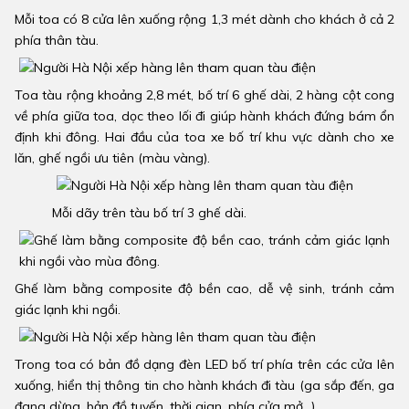
Mỗi toa có 8 cửa lên xuống rộng 1,3 mét dành cho khách ở cả 2
phía thân tàu.
Toa tàu rộng khoảng 2,8 mét, bố trí 6 ghế dài, 2 hàng cột cong
về phía giữa toa, dọc theo lối đi giúp hành khách đứng bám ổn
định khi đông. Hai đầu của toa xe bố trí khu vực dành cho xe
lăn, ghế ngồi ưu tiên (màu vàng).
Mỗi dãy trên tàu bố trí 3 ghế dài.
Ghế làm bằng composite độ bền cao, dễ vệ sinh, tránh cảm
giác lạnh khi ngồi.
Trong toa có bản đồ dạng đèn LED bố trí phía trên các cửa lên
xuống, hiển thị thông tin cho hành khách đi tàu (ga sắp đến, ga
đang dừng, bản đồ tuyến, thời gian, phía cửa mở…).