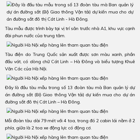
Tàu mẫu được trình bày tại vị trí sân trước nhà A1, khu vực cạnh
đài phun nước của trung tâm.
Tàu điện do Trung Quốc sản xuất được sơn màu xanh, phần
đầu vát, có dòng chữ Cát Linh – Hà Đông và biểu tượng Khuê
Văn Các của Hà Nội.
Đây là đầu tàu mẫu trong số 13 đoàn tàu mà Ban quản lý dự
án đường sắt (Bộ Giao thông Vận tải) dự kiến mua cho dự án
đường sắt đô thị Cát Linh – Hà Đông.
Mỗi đoàn tàu dài 79 mét với 4 toa, trong đó 2 cabin lái nằm ở 2
phía, giữa là 2 toa xe động lực có động cơ.