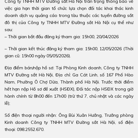
Công ty TNHH MTV Đường sắt Hà Nội trân trọng thông báo về
việc gia hạn thời gian tổ chức lựa chọn đối tác khai thác kinh
doanh dịch vụ quảng cáo trong tàu thuộc các tuyến đường sắt
đô thị của Công ty TNHH MTV Đường sắt Hà Nội cụ thể như
sau:
– Thời gian bắt đầu đăng ký tham gia: 15h00, 20/04/2026
– Thời gian kết thúc đăng ký tham gia: 15h00, 12/05/2026 (Thời
gian cũ: 15h00 ngày 05/05/2026).
Địa điểm bán/nộp hồ sơ: Tại Phòng Kinh doanh, Công ty TNHH
MTV Đường sắt Hà Nội, Địa chỉ: Ga Cát Linh, số 167 Phố Hào
Nam, Phường Ô Chợ Dừa, Thành phố Hà Nội. Trước thời điểm
hết hạn nộp Hồ sơ đề xuất (HSĐX), Đối tác nộp HSĐX trong giờ
hành chính từ 8h00 đến 17h00 (trừ thứ 7, chủ nhật và các ngày
lễ);
Số điện thoại người nhận: Ông Bùi Xuân Hưởng, Trưởng phòng
Kinh doanh Công ty TNHH MTV Đường sắt Hà Nội, số điện
thoại: 098.2552.670.