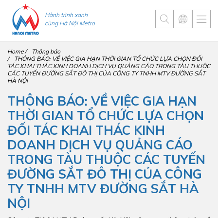
Hành trình xanh
cùng Hà Nội Metro
Home
Thông báo
THÔNG BÁO: VỀ VIỆC GIA HẠN THỜI GIAN TỔ CHỨC LỰA CHỌN ĐỐI
TÁC KHAI THÁC KINH DOANH DỊCH VỤ QUẢNG CÁO TRONG TÀU THUỘC
CÁC TUYẾN ĐƯỜNG SẮT ĐÔ THỊ CỦA CÔNG TY TNHH MTV ĐƯỜNG SẮT
HÀ NỘI
THÔNG BÁO: VỀ VIỆC GIA HẠN
THỜI GIAN TỔ CHỨC LỰA CHỌN
ĐỐI TÁC KHAI THÁC KINH
DOANH DỊCH VỤ QUẢNG CÁO
TRONG TÀU THUỘC CÁC TUYẾN
ĐƯỜNG SẮT ĐÔ THỊ CỦA CÔNG
TY TNHH MTV ĐƯỜNG SẮT HÀ
NỘI